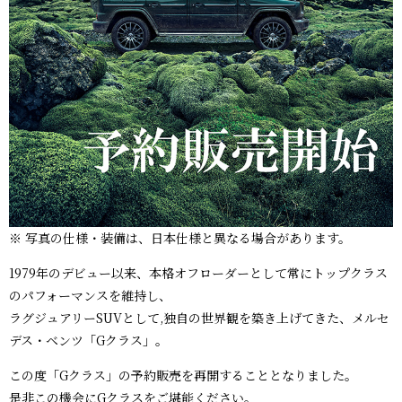
※ 写真の仕様・装備は、日本仕様と異なる場合があります。
1979年のデビュー以来、本格オフローダーとして常にトップクラス
のパフォーマンスを維持し、
ラグジュアリーSUVとして,独自の世界観を築き上げてきた、メルセ
デス・ベンツ「Gクラス」。
この度「Gクラス」の予約販売を再開することとなりました。
是非この機会にGクラスをご堪能ください。